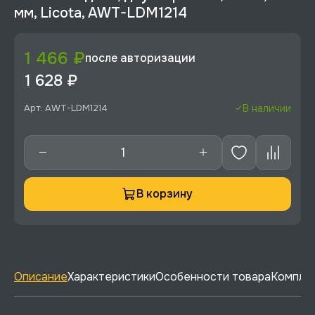
мм, Licota, AWT-LDM1214
1 466 ₽
после авторизации
1 628 ₽
Арт: AWT-LDM1214
В наличии
В корзину
Описание
Характеристики
Особенности товара
Комплек