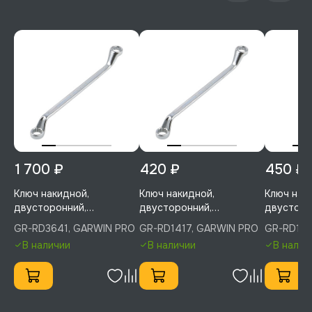
1 700 ₽
420 ₽
450 ₽
Ключ накидной,
Ключ накидной,
Ключ нак
двусторонний,
двусторонний,
двусторо
изогнутый, 75°, 36 мм, 41
изогнутый, 75°, 14 мм, 17
изогнутый,
GR-RD3641, GARWIN PRO
GR-RD1417, GARWIN PRO
GR-RD131
мм, GARWIN PRO, GR-
мм, GARWIN PRO, GR-
мм, GARW
В наличии
В наличии
В налич
RD3641
RD1417
RD1317