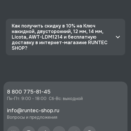
Как получить скидку в 10% на Ключ
накидной, двусторонний, 12 мм, 14 мм,
Licota, AWT-LDM1214 и бесплатную
доставку в интернет-магазине RUNTEC
SHOP?
⭐️ Зарегистрируйтесь на сайте и получите
скидку 10%
🔥 Цена Ключ накидной, двусторонний, 12 мм,
14 мм, Licota, AWT-LDM1214 со скидкой - 1466
руб.
8 800 775-81-45
⚡️ Бесплатная доставка в Москве, Санкт-
Пн-Пт: 9:00 - 18:00  Сб-Вс: выходной
Петербурге и по РФ, если она меньше 10%
info@runtec-shop.ru
стоимости заказа.
Вопросы и предложения
♥️ Наличие товаров, Программа лояльности,
экспертная поддержка.