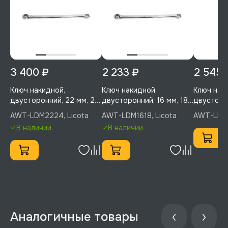
3 400 ₽
2 233 ₽
2 545 
Ключ накидной,
Ключ накидной,
Ключ нак
двусторонний, 22 мм, 24
двусторонний, 16 мм, 18
двусторон
мм, Licota, AWT-
мм, Licota, AWT-LDM1618
мм, Lico
AWT-LDM2224, Licota
AWT-LDM1618, Licota
AWT-LDM1
LDM2224
В наличии
В наличии