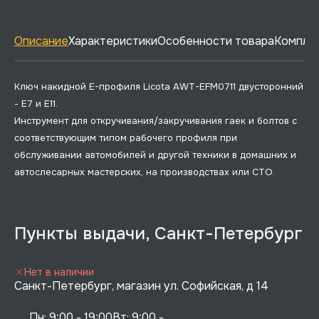
Описание
Характеристики
Особенности товара
Комплек
Ключ накидной E-профиля Licota AWT-EFM0711 двусторонний
- E7 и E11.
Инструмент для откручивания/закручивания гаек и болтов с
соответствующим типом рабочего профиля при
обслуживании автомобилей и другой техники в домашних и
автослесарных мастерских, на производствах или СТО.
Пункты выдачи, Санкт-Петербург
Нет в наличии
Санкт-Петербург, магазин ул. Софийская, д 14
Пн: 9:00 - 19:00Вт: 9:00 - 