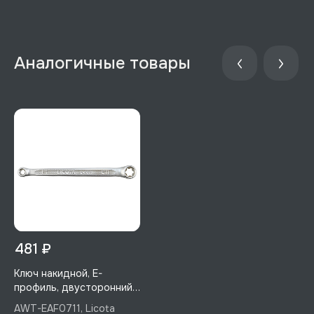
481 ₽
Ключ накидной, E-
профиль, двусторонний,
E7, E11, Licota, AWT-
AWT-EAF0711, Licota