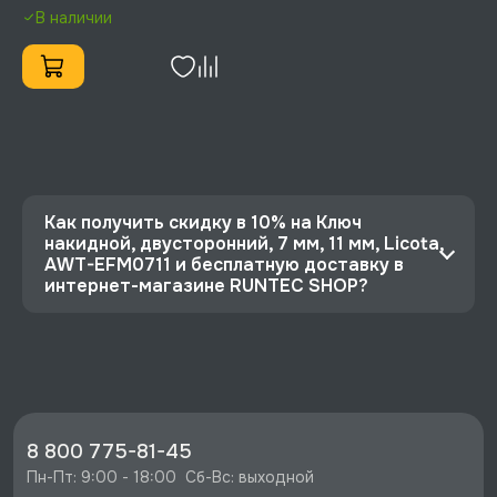
EAF0711
В наличии
Как получить скидку в 10% на Ключ
накидной, двусторонний, 7 мм, 11 мм, Licota,
AWT-EFM0711 и бесплатную доставку в
интернет-магазине RUNTEC SHOP?
⭐️ Зарегистрируйтесь на сайте и получите
скидку 10%
🔥 Цена Ключ накидной, двусторонний, 7 мм, 11
мм, Licota, AWT-EFM0711 со скидкой - 414 руб.
⚡️ Бесплатная доставка в Москве, Санкт-
8 800 775-81-45
Петербурге и по РФ, если она меньше 10%
Пн-Пт: 9:00 - 18:00  Сб-Вс: выходной