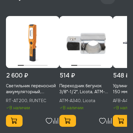
2 600 ₽
514 ₽
548 ₽
Светильник переносной
Переходник бегунок
Удлинител
аккумуляторный,
3/8"-1/2", Licota, ATM-
150 мм, L
RUNTEC, RT-AT200
A340
RT-AT200, RUNTEC
ATM-A340, Licota
AFB-A404,
В наличии
В наличии
В налич