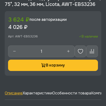
75°, 32 мм, 36 мм, Licota, AWT-EBS3236
3 624 ₽
после авторизации
4 026 ₽
Арт: AWT-EBS3236
В наличии
В корзину
Описание
Характеристики
Особенности товара
Комплек