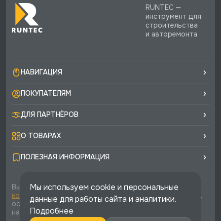
RUNTEC —
инструмент для
строительства
и авторемонта
НАВИГАЦИЯ
ПОКУПАТЕЛЯМ
ДЛЯ ПАРТНЁРОВ
О ТОВАРАХ
ПОЛЕЗНАЯ ИНФОРМАЦИЯ
Мы используем cookie и персональные
Вы соглашаетесь с условиями
политики
конфиденциальности
и
публичной оферты
каждый раз,
данные для работы сайта и аналитики.
оставляя свои данные в любой форме обратной связи
Подробнее
на сайте runtec-shop.ru