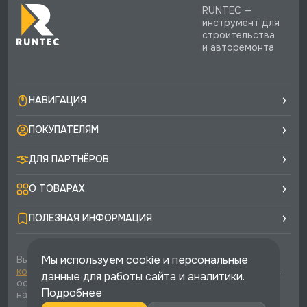
RUNTEC —
инструмент для
строительства
и авторемонта
НАВИГАЦИЯ
ПОКУПАТЕЛЯМ
ДЛЯ ПАРТНЁРОВ
О ТОВАРАХ
ПОЛЕЗНАЯ ИНФОРМАЦИЯ
Мы используем cookie и персональные
Вы соглашаетесь с условиями
политики
конфиденциальности
и
публичной оферты
каждый раз,
данные для работы сайта и аналитики.
оставляя свои данные в любой форме обратной связи
Подробнее
на сайте runtec-shop.ru