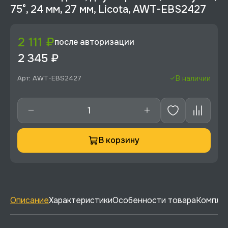
75°, 24 мм, 27 мм, Licota, AWT-EBS2427
2 111 ₽
после авторизации
2 345 ₽
Арт: AWT-EBS2427
В наличии
В корзину
Описание
Характеристики
Особенности товара
Комплек