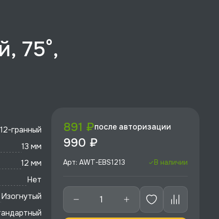
, 75°,
891 ₽
после авторизации
12-гранный
990 ₽
13 мм
12 мм
Арт: AWT-EBS1213
В наличии
Нет
Изогнутый
тандартный