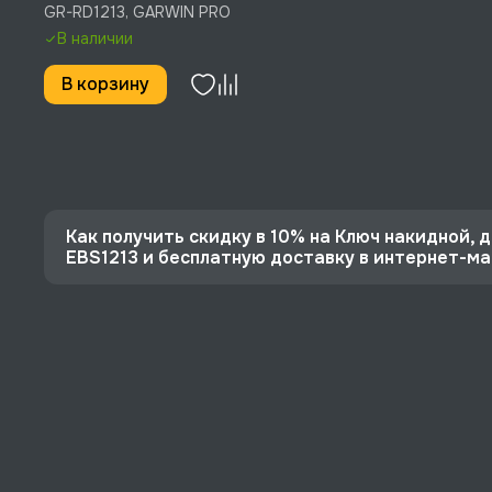
изогнутый, 75°, 12 мм, 13
GR-RD1213, GARWIN PRO
мм, GARWIN PRO, GR-
В наличии
RD1213
В корзину
Как получить скидку в 10% на Ключ накидной, дв
EBS1213 и бесплатную доставку в интернет-м
⭐️ Зарегистрируйтесь на сайте и получите скидку
🔥 Цена Ключ накидной, двусторонний, изогнутый, 7
⚡️ Бесплатная доставка в Москве, Санкт-Петербу
♥️ Наличие товаров, Программа лояльности, эксп