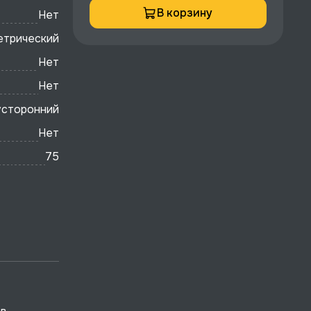
В корзину
Нет
етрический
Нет
Нет
усторонний
Нет
75