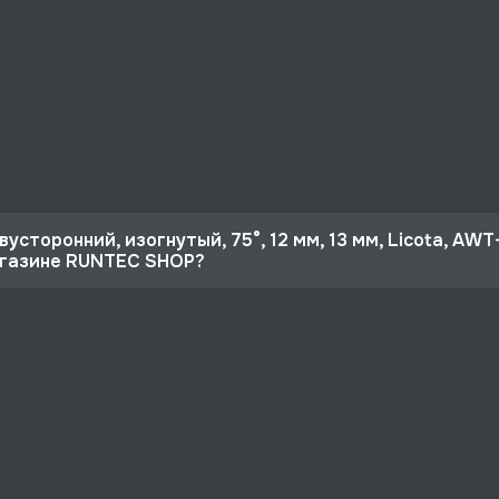
усторонний, изогнутый, 75°, 12 мм, 13 мм, Licota, AWT
агазине RUNTEC SHOP?
 10%
5°, 12 мм, 13 мм, Licota, AWT-EBS1213 со скидкой - 891 ру
рге и по РФ, если она меньше 10% стоимости заказа.
ертная поддержка.