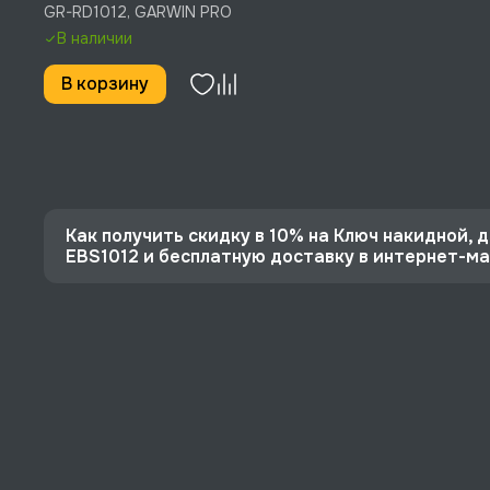
изогнутый, 75°, 10 мм, 12
GR-RD1012, GARWIN PRO
мм, GARWIN PRO, GR-
В наличии
RD1012
В корзину
Как получить скидку в 10% на Ключ накидной, дв
EBS1012 и бесплатную доставку в интернет-
⭐️ Зарегистрируйтесь на сайте и получите скидку
🔥 Цена Ключ накидной, двусторонний, изогнутый, 
⚡️ Бесплатная доставка в Москве, Санкт-Петербу
♥️ Наличие товаров, Программа лояльности, эксп