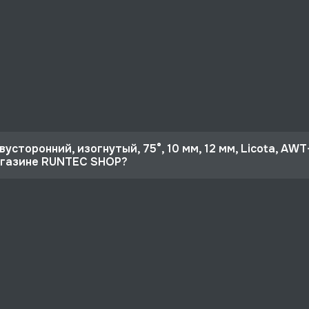
усторонний, изогнутый, 75°, 10 мм, 12 мм, Licota, AWT
магазине RUNTEC SHOP?
 10%
75°, 10 мм, 12 мм, Licota, AWT-EBS1012 со скидкой - 540 р
рге и по РФ, если она меньше 10% стоимости заказа.
ертная поддержка.