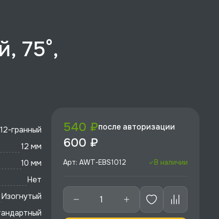
, 75°,
540 ₽
после авторизации
12-гранный
600 ₽
12 мм
10 мм
Арт: AWT-EBS1012
В наличии
Нет
Изогнутый
тандартный