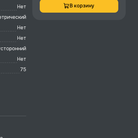
В корзину
Нет
етрический
Нет
Нет
усторонний
Нет
75