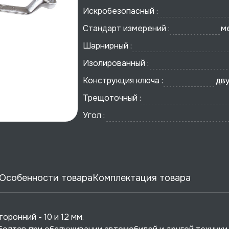
Искробезопасный :
Стандарт измерений :
м
Шарнирный :
Изолированный :
Конструкция ключа :
дв
Трещоточный :
Угол :
Особенности товара
Комплектация товара
ронний - 10 и 12 мм.