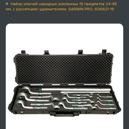
Набор ключей накидных усиленных 19 предметов 24-85
мм, с рукоятками-удлинителями, GARWIN PRO, 606621-19