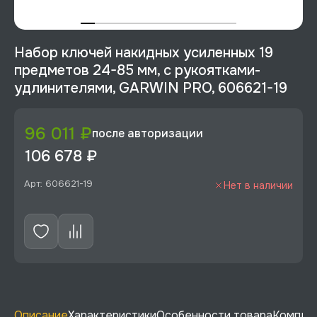
Набор ключей накидных усиленных 19
предметов 24-85 мм, с рукоятками-
удлинителями, GARWIN PRO, 606621-19
96 011 ₽
после авторизации
106 678 ₽
Арт: 606621-19
Нет в наличии
Описание
Характеристики
Особенности товара
Комплек