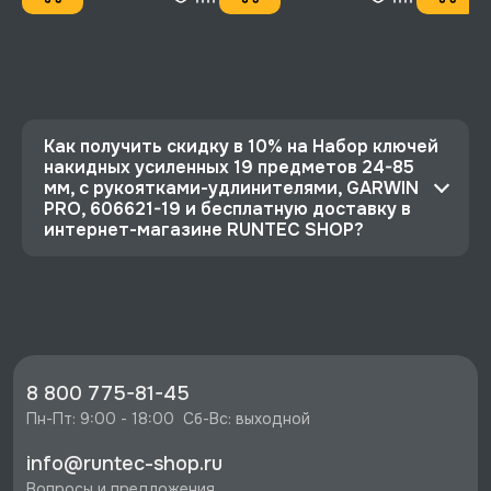
Как получить скидку в 10% на Набор ключей
накидных усиленных 19 предметов 24-85
мм, с рукоятками-удлинителями, GARWIN
PRO, 606621-19 и бесплатную доставку в
интернет-магазине RUNTEC SHOP?
⭐️ Зарегистрируйтесь на сайте и получите
скидку 10%
🔥 Цена Набор ключей накидных усиленных 19
предметов 24-85 мм, с рукоятками-
удлинителями, GARWIN PRO, 606621-19 со
8 800 775-81-45
скидкой - 96011 руб.
Пн-Пт: 9:00 - 18:00  Сб-Вс: выходной
⚡️ Бесплатная доставка в Москве, Санкт-
info@runtec-shop.ru
Петербурге и по РФ, если она меньше 10%
Вопросы и предложения