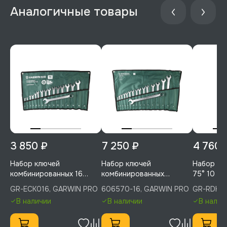
Аналогичные товары
3 850 ₽
7 250 ₽
4 760 
Набор ключей
Набор ключей
Набор кл
комбинированных 16
комбинированных
75° 10 п
предметов 6-24 мм,
удлиненных 16
30х32 мм
GR-ECK016, GARWIN PRO
606570-16, GARWIN PRO
GR-RDK03
GARWIN PRO, GR-ECK016
предметов 10-32 мм,
GR-RDK0
В наличии
В наличии
В налич
GARWIN PRO, 606570-16