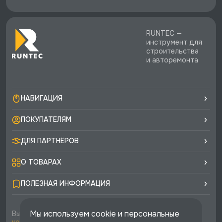
RUNTEC —
инструмент для
строительства
и авторемонта
НАВИГАЦИЯ
ПОКУПАТЕЛЯМ
ДЛЯ ПАРТНЁРОВ
О ТОВАРАХ
ПОЛЕЗНАЯ ИНФОРМАЦИЯ
Мы используем cookie и персональные
Вы соглашаетесь с условиями
политики
конфиденциальности
и
публичной оферты
каждый раз,