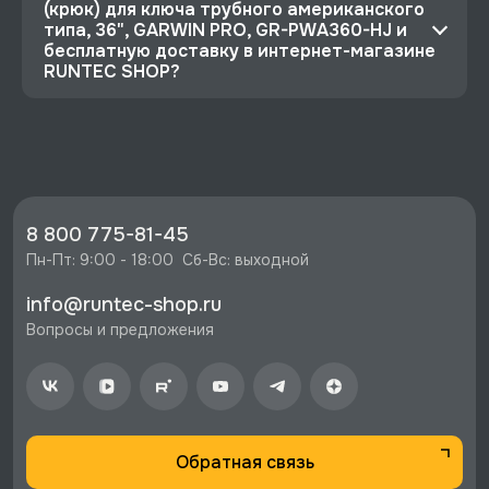
(крюк) для ключа трубного американского
типа, 36", GARWIN PRO, GR-PWA360-HJ и
бесплатную доставку в интернет-магазине
RUNTEC SHOP?
⭐️ Зарегистрируйтесь на сайте и получите
скидку 10%
🔥 Цена Губка верхняя (крюк) для ключа
трубного американского типа, 36", GARWIN
PRO, GR-PWA360-HJ со скидкой - 3321 руб.
8 800 775-81-45
⚡️ Бесплатная доставка в Москве, Санкт-
Пн-Пт: 9:00 - 18:00  Сб-Вс: выходной
Петербурге и по РФ, если она меньше 10%
info@runtec-shop.ru
стоимости заказа.
Вопросы и предложения
♥️ Наличие товаров, Программа лояльности,
экспертная поддержка.
Обратная связь