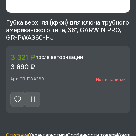
Губка верхняя (крюк) для ключа трубного
американского типа, 36", GARWIN PRO,
GR-PWA360-HJ
3 321 ₽
после авторизации
3 690 ₽
Арт: GR-PWA360-HJ
Нет в наличии
Описание
Характеристики
Особенности товара
Комплек