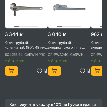
3 344 ₽
3 040 ₽
962 ₽
Ключ трубный,
Ключ трубный,
Ключ тру
коленчатый, 180°, 48 мм,
американского типа,
американ
GARWIN PRO, 604215-14
Стиллсона, 90°, 90 мм,
Стиллсона
604215-14, GARWIN PRO
GR-PWA240, GARWIN
GR-PWA0
GARWIN PRO, GR-
GARWIN P
PRO
PRO
В наличии
В наличии
В налич
PWA240
PWA080
Как получить скидку в 10% на Губка верхняя