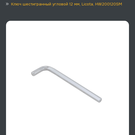
Ключ шестигранный угловой 12 мм, Licota, HW200120SM