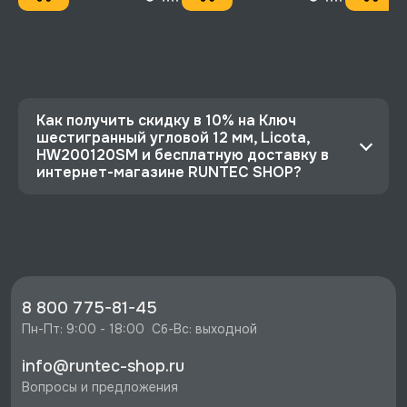
Как получить скидку в 10% на Ключ
шестигранный угловой 12 мм, Licota,
HW200120SM и бесплатную доставку в
интернет-магазине RUNTEC SHOP?
⭐️ Зарегистрируйтесь на сайте и получите
скидку 10%
🔥 Цена Ключ шестигранный угловой 12 мм,
Licota, HW200120SM со скидкой - 828 руб.
⚡️ Бесплатная доставка в Москве, Санкт-
8 800 775-81-45
Петербурге и по РФ, если она меньше 10%
Пн-Пт: 9:00 - 18:00  Сб-Вс: выходной
стоимости заказа.
info@runtec-shop.ru
♥️ Наличие товаров, Программа лояльности,
Вопросы и предложения
экспертная поддержка.