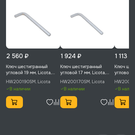
2 560 ₽
1 924 ₽
1 113 ₽
Ключ шестигранный
Ключ шестигранный
Ключ шес
угловой 19 мм, Licota,
угловой 17 мм, Licota,
угловой 1
HW200190SM
HW200170SM
HW2001
HW200190SM, Licota
HW200170SM, Licota
HW200140
В наличии
В наличии
В налич