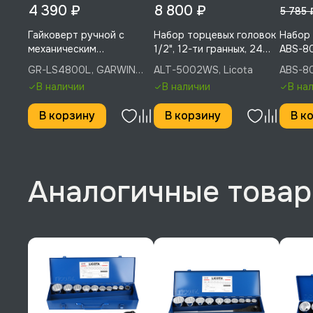
4 390 ₽
8 800 ₽
5 785 
Гайковерт ручной с
Набор торцевых головок
Набор б
механическим
1/2", 12-ти гранных, 24
ABS-8
редуктором, 310 мм, 1:69,
пр., 5/16 - 1-1/4", Licota,
GR-LS4800L, GARWIN
ALT-5002WS, Licota
ABS-80
4800 Нм, головки 32, 33
ALT-5002WS
PRO
В наличии
В наличии
В на
мм, GARWIN PRO, GR-
LS4800L
В корзину
В корзину
В к