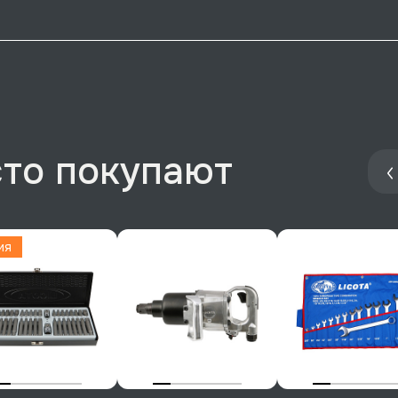
сто покупают
ия