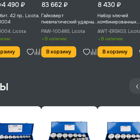
4 490 ₽
83 662 ₽
8 430 ₽
₽
ит, 42 пр., Licota,
Гайковерт
Набор ключей
0004
пневматический ударный
комбинированных
1" 2439 Нм (249 кГм), с
дюймовых 14 пред
004, Licota
PAW-10048S, Licota
AWT-ERSK03, Licot
коротким жалом, Licota,
5/16-1-1/4", Licota
личии
В наличии
В наличии
PAW-10048S
ERSK03
орзину
В корзину
В корзину