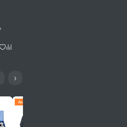
метов
a
, AWT-
Акция
Акция