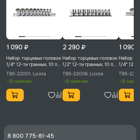
1 090 ₽
2 290 ₽
1 090 
Набор торцевых головок
Набор торцевых головок
Набор то
1/4" 12-ти гранных, 10 пр.
1/2" 12-ти гранных, 10 пр.
1/4" 12-ти
на линейке, 5-14 мм,
на линейке, 3/8"-15/16",
на линейке
TBS-22001, Licota
TBS-22006, Licota
TBS-2200
Licota, TBS-22001
Licota, TBS-22006
Licota, 
В наличии
В наличии
В налич
8 800 775-81-45