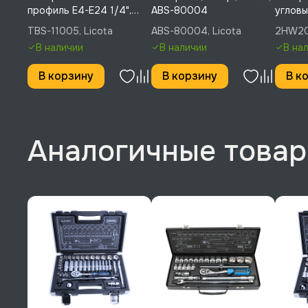
профиль Е4-Е24 1/4",
ABS-80004
угловы
3/8", 1/2" 14пр. на
10 мм, 
TBS-11005, Licota
ABS-80004, Licota
2HW20
линейке, Licota, TBS-
2HW2
В наличии
В наличии
В на
11005
В корзину
В корзину
В к