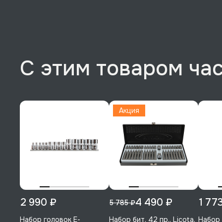
С этим товаром ча
Акция
2 990 ₽
4 490 ₽
1 77
5 785 ₽
Набор головок Е-
Набор бит, 42 пр., Licota,
Набор