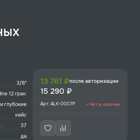
ных
13 761 ₽
после авторизации
3/8"
15 290 ₽
ine 12 гран.
и глубокие
Арт: ALK-0007P
Нет в наличии
кейс
:
37
да