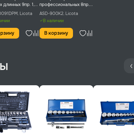
х длинных 9пр. 1,5-
профессиональных 8пр.,
Licota,
Licota, ASD-900K2
091DPM, Licota
ASD-900K2, Licota
0091DPM
личии
В наличии
орзину
В корзину