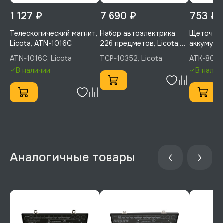
1 127 ₽
7 690 ₽
753 ₽
Телескопический магнит,
Набор автоэлектрика
Щеточка 
Licota, ATN-1016C
226 предметов, Licota,
аккумулят
TCP-10352
ATK-807
ATN-1016C, Licota
TCP-10352, Licota
ATK-8079,
В наличии
В налич