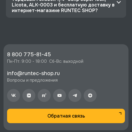
Licota, ALK-0003 и бесплатную доставку в
интернет-магазине RUNTEC SHOP?
⭐️ Зарегистрируйтесь на сайте и получите
скидку 10%
🔥 Цена Набор торцевых головок 1/4" 33пр
super lock, Licota, ALK-0003 со скидкой - 9531
руб.
8 800 775-81-45
⚡️ Бесплатная доставка в Москве, Санкт-
Пн-Пт: 9:00 - 18:00  Сб-Вс: выходной
Петербурге и по РФ, если она меньше 10%
info@runtec-shop.ru
стоимости заказа.
Вопросы и предложения
♥️ Наличие товаров, Программа лояльности,
экспертная поддержка.
Обратная связь