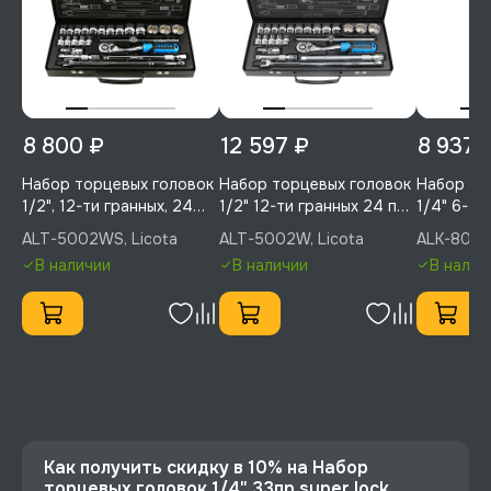
8 800 ₽
12 597 ₽
8 937 
Набор торцевых головок
Набор торцевых головок
Набор то
1/2", 12-ти гранных, 24
1/2" 12-ти гранных 24 пр.,
1/4" 6-ти
пр., 5/16 - 1-1/4", Licota,
10-32 мм, Licota, ALT-
4-14 мм, 
ALT-5002WS, Licota
ALT-5002W, Licota
ALK-8003F
ALT-5002WS
5002W
8003F
В наличии
В наличии
В налич
Как получить скидку в 10% на Набор
торцевых головок 1/4" 33пр super lock,