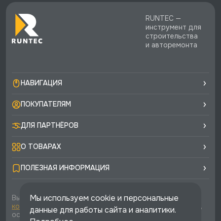
RUNTEC —
инструмент для
строительства
и авторемонта
НАВИГАЦИЯ
ПОКУПАТЕЛЯМ
ДЛЯ ПАРТНЁРОВ
О ТОВАРАХ
ПОЛЕЗНАЯ ИНФОРМАЦИЯ
Мы используем cookie и персональные
Вы соглашаетесь с условиями
политики
конфиденциальности
и
публичной оферты
каждый раз,
данные для работы сайта и аналитики.
оставляя свои данные в любой форме обратной связи