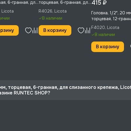
415 ₽
ая, 6-гранная, для
торцевая, 6-гранная, для
ного крепежа,
слизанного крепежа,
 Licota
R4026, Licota
Головка, 1/2", 20 м
, R4027
Licota, R4026
личии
В наличии
торцевая, 12-гранн
Licota, F4020
F4020, Licota
орзину
В корзину
В наличии
В корзину
 мм, торцевая, 6-гранная, для слизанного крепежа, Lico
газине RUNTEC SHOP?
 10%
, для слизанного крепежа, Licota, R4030 со скидкой - 414 р
рге и по РФ, если она меньше 10% стоимости заказа.