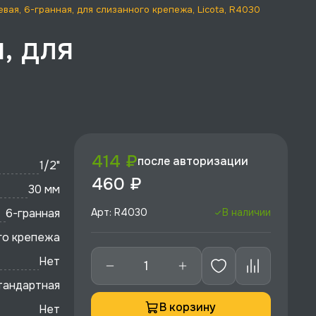
рцевая, 6-гранная, для слизанного крепежа, Licota, R4030
, для
414 ₽
после авторизации
1/2"
460 ₽
30 мм
6-гранная
Арт: R4030
В наличии
го крепежа
Нет
тандартная
В корзину
Нет