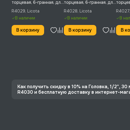
торцевая, 6-гранная, для
торцевая, 6-гранная, для
торцев
слизанного крепежа,
слизанного крепежа,
слизан
R4029, Licota
R4028, Licota
R4027,
Licota, R4029
Licota, R4028
Licota
В наличии
В наличии
В на
В корзину
В корзину
В к
Как получить скидку в 10% на Головка, 1/2", 30
R4030 и бесплатную доставку в интернет-ма
⭐️ Зарегистрируйтесь на сайте и получите скидку
🔥 Цена Головка, 1/2", 30 мм, торцевая, 6-гранная
⚡️ Бесплатная доставка в Москве, Санкт-Петербу