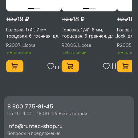
19 ₽
18 ₽
16 
112 ₽
112 ₽
112 ₽
Головка, 1/4", 7 мм,
Головка, 1/4", 6 мм,
Головка т
торцевая, 6-гранная, для
торцевая, 6-гранная, для
lock, для
слизанного крепежа,
слизанного крепежа,
крепежа, 
R2007, Licota
R2006, Licota
R20055, L
Licota, R2007
Licota, R2006
Licota, R
В наличии
В наличии
В налич
8 800 775-81-45
Пн-Пт: 9:00 - 18:00  Сб-Вс: выходной
info@runtec-shop.ru
Вопросы и предложения