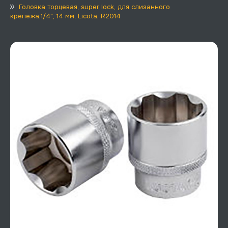
Головка торцевая, super lock, для слизанного
крепежа,1/4", 14 мм, Licota, R2014