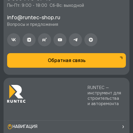
⚡️ Бесплатная доставка в Москве, Санкт-
Пн-Пт: 9:00 - 18:00  Сб-Вс: выходной
Петербурге и по РФ, если она меньше 10%
info@runtec-shop.ru
стоимости заказа.
Вопросы и предложения
♥️ Наличие товаров, Программа лояльности,
экспертная поддержка.
Обратная связь
RUNTEC —
инструмент для
строительства
и авторемонта
НАВИГАЦИЯ