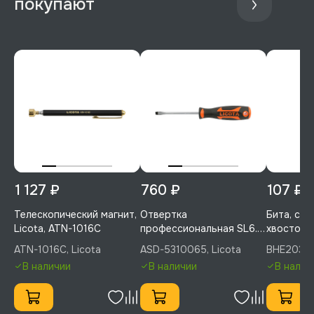
покупают
1 127 ₽
760 ₽
107 ₽
Телескопический магнит,
Отвертка
Бита, с 
Licota, ATN-1016C
профессиональная SL6.5,
хвостовик
100 мм, Licota, ASD-
30 мм, 1 ш
ATN-1016C, Licota
ASD-5310065, Licota
BHE20308
5310065
BHE2030
В наличии
В наличии
В налич