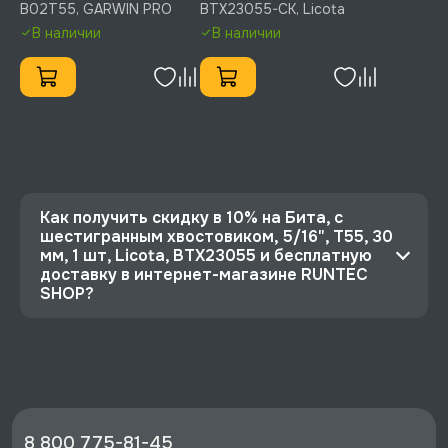
B02T55, GARWIN PRO
BTX23055-CK, Licota
B02T55
BTX23055-CK
В наличии
В наличии
Как получить скидку в 10% на Бита, с
шестигранным хвостовиком, 5/16", T55, 30
мм, 1 шт, Licota, BTX23055 и бесплатную
доставку в интернет-магазине RUNTEC
SHOP?
⭐️ Зарегистрируйтесь на сайте и получите
скидку 10%
🔥 Цена Бита, с шестигранным хвостовиком,
5/16", T55, 30 мм, 1 шт, Licota, BTX23055 со
скидкой - 111 руб.
8 800 775-81-45