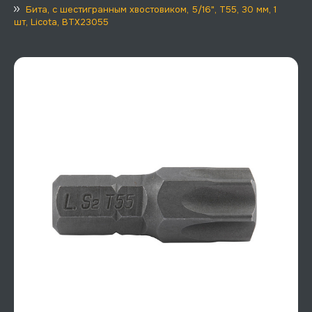
Бита, с шестигранным хвостовиком, 5/16", T55, 30 мм, 1
шт, Licota, BTX23055