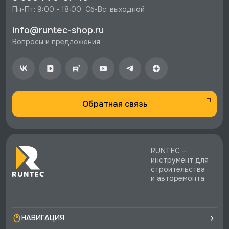
⚡️ Бесплатная доставка в Москве, Санкт-
Пн-Пт: 9:00 - 18:00  Сб-Вс: выходной
Петербурге и по РФ, если она меньше 10%
info@runtec-shop.ru
стоимости заказа.
Вопросы и предложения
♥️ Наличие товаров, Программа лояльности,
экспертная поддержка.
Обратная связь
RUNTEC —
инструмент для
строительства
и авторемонта
НАВИГАЦИЯ