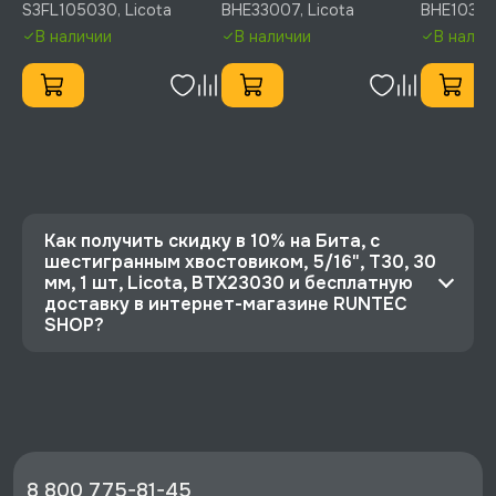
S3FL105030, Licota
BHE33007, Licota
BHE10306
Licota, S3FL105030
BHE33007
BHE1030
В наличии
В наличии
В налич
Как получить скидку в 10% на Бита, с
шестигранным хвостовиком, 5/16", T30, 30
мм, 1 шт, Licota, BTX23030 и бесплатную
доставку в интернет-магазине RUNTEC
SHOP?
⭐️ Зарегистрируйтесь на сайте и получите
скидку 10%
🔥 Цена Бита, с шестигранным хвостовиком,
5/16", T30, 30 мм, 1 шт, Licota, BTX23030 со
скидкой - 101 руб.
8 800 775-81-45