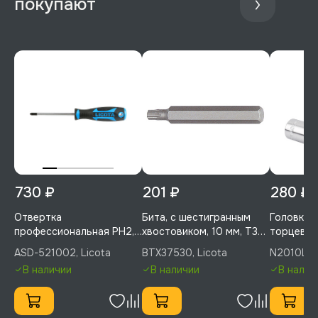
покупают
730 ₽
201 ₽
280 ₽
Отвертка
Бита, с шестигранным
Головка, 1
профессиональная PH2,
хвостовиком, 10 мм, T30,
торцевая,
100 мм, Licota, ASD-
75 мм, 1 шт, Licota,
глубокая,
ASD-521002, Licota
BTX37530, Licota
N2010L, L
521002
BTX37530
В наличии
В наличии
В налич