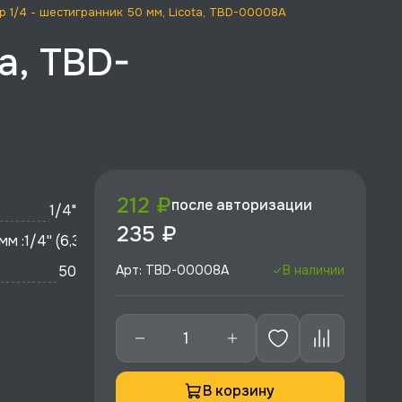
р 1/4 - шестигранник 50 мм, Licota, TBD-00008A
a, TBD-
212 ₽
после авторизации
1/4"
235 ₽
мм :
1/4'' (6,35 мм)
50
Арт: TBD-00008A
В наличии
В корзину