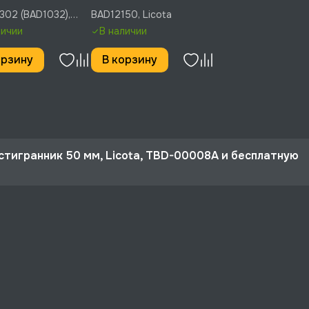
302 (BAD1032)
Licota, BAD12150
02 (BAD1032),
BAD12150, Licota
личии
В наличии
орзину
В корзину
естигранник 50 мм, Licota, TBD-00008A и бесплатную
 10%
a, TBD-00008A со скидкой - 212 руб.
рге и по РФ, если она меньше 10% стоимости заказа.
ертная поддержка.