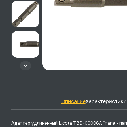
Описание
Характеристики
Адаптер удлинённый Licota TBD-00008A “папа - пап