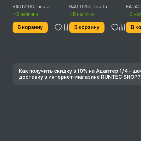
Licota, BAD12100
BAD10252
BADA0
BAD12100, Licota
BAD10252, Licota
BADA03
Licota
В наличии
В наличии
В на
В корзину
В корзину
В к
Как получить скидку в 10% на Адаптер 1/4 - ш
доставку в интернет-магазине RUNTEC SHOP?
⭐️ Зарегистрируйтесь на сайте и получите скидку
🔥 Цена Адаптер 1/4 - шестигранник 50 мм, Licot
⚡️ Бесплатная доставка в Москве, Санкт-Петербу
♥️ Наличие товаров, Программа лояльности, эксп