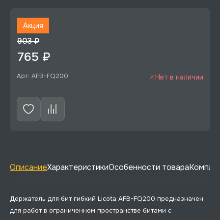
Акция
903 ₽
765 ₽
Арт: AFB-FQ200
Нет в наличии
Описание
Характеристики
Особенности товара
Комплек
Держатель для бит гибкий Licota AFB-FQ200 предназначен
для работ в ограниченном пространстве битами с