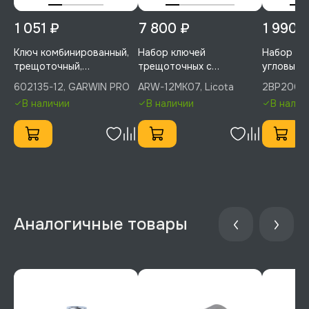
1 051 ₽
7 800 ₽
1 990 
Ключ комбинированный,
Набор ключей
Набор ше
трещоточный,
трещоточных с
угловых 
шарнирный, 12 мм,
полукарданом 72 зуба
9пр. 1,5-1
602135-12, GARWIN PRO
ARW-12MK07, Licota
2BP20091
GARWIN PRO, 602135-12
7пр., Licota, ARW-12MK07
2BP2009
В наличии
В наличии
В налич