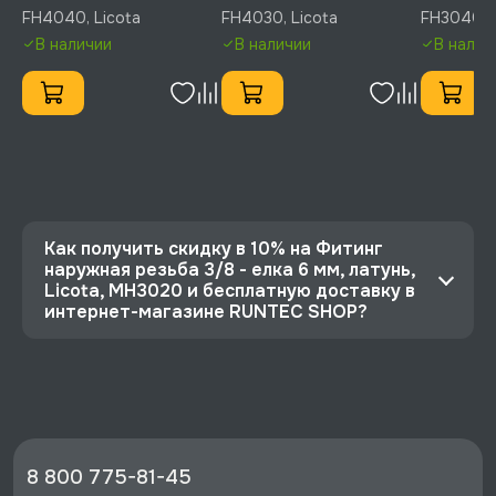
латунь, Licota, FH4040
латунь, Licota, FH4030
латунь, L
FH4040, Licota
FH4030, Licota
FH3040, L
В наличии
В наличии
В налич
Как получить скидку в 10% на Фитинг
наружная резьба 3/8 - елка 6 мм, латунь,
Licota, MH3020 и бесплатную доставку в
интернет-магазине RUNTEC SHOP?
⭐️ Зарегистрируйтесь на сайте и получите
скидку 10%
🔥 Цена Фитинг наружная резьба 3/8 - елка 6
мм, латунь, Licota, MH3020 со скидкой - 274
руб.
8 800 775-81-45