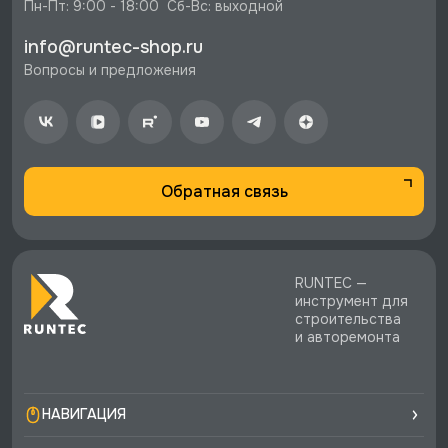
⚡️ Бесплатная доставка в Москве, Санкт-
Пн-Пт: 9:00 - 18:00  Сб-Вс: выходной
Петербурге и по РФ, если она меньше 10%
info@runtec-shop.ru
стоимости заказа.
Вопросы и предложения
♥️ Наличие товаров, Программа лояльности,
экспертная поддержка.
Обратная связь
RUNTEC —
инструмент для
строительства
и авторемонта
НАВИГАЦИЯ