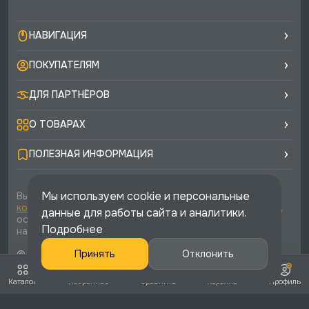
НАВИГАЦИЯ
ПОКУПАТЕЛЯМ
ДЛЯ ПАРТНЁРОВ
О ТОВАРАХ
ПОЛЕЗНАЯ ИНФОРМАЦИЯ
Мы используем cookie и персональные
Вы соглашаетесь с условиями
политики
конфиденциальности
и
публичной оферты
каждый раз,
данные для работы сайта и аналитики.
оставляя свои данные в любой форме обратной связи
Подробнее
на сайте runtec-shop.ru
© 2026 «Runtec», официальный интернет-магазин. Все
Принять
Отклонить
права защищены
Каталог
Избранное
Сравнить
Корзина
Профиль