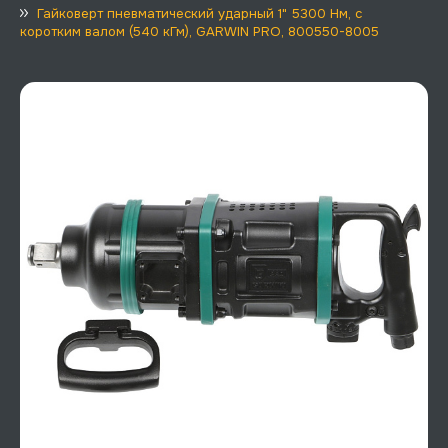
Гайковерт пневматический ударный 1" 5300 Нм, с
коротким валом (540 кГм), GARWIN PRO, 800550-8005