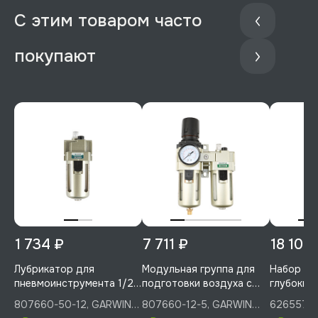
С этим товаром часто
покупают
1 734 ₽
7 711 ₽
18 100
Лубрикатор для
Модульная группа для
Набор уд
пневмоинструмента 1/2",
подготовки воздуха с
глубоких 
GARWIN PRO, 807660-
регулятором давления и
мм, GARW
807660-50-12, GARWIN
807660-12-5, GARWIN
626557-1
50-12
манометром, 1/2", 5 мкм.,
626557-1
PRO
PRO