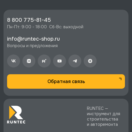
🔥 Цена Гайковерт пневматический ударный 1"
5300 Нм, с коротким валом (540 кГм), GARWIN
PRO, 800550-8005 со скидкой - 24291 руб.
8 800 775-81-45
⚡️ Бесплатная доставка в Москве, Санкт-
Пн-Пт: 9:00 - 18:00  Сб-Вс: выходной
Петербурге и по РФ, если она меньше 10%
info@runtec-shop.ru
стоимости заказа.
Вопросы и предложения
♥️ Наличие товаров, Программа лояльности,
экспертная поддержка.
Обратная связь
RUNTEC —
инструмент для
строительства
и авторемонта