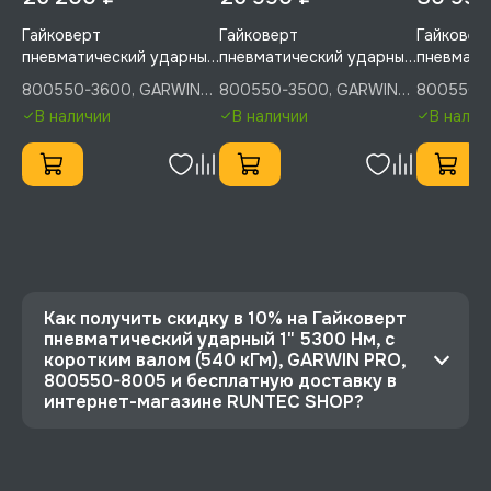
Гайковерт
Гайковерт
Гайковер
пневматический ударный
пневматический ударный
пневмати
1" 3600 Нм с внутренним
1" 3600 Нм с внутренним
1" 3600 
800550-3600, GARWIN
800550-3500, GARWIN
800550-
курком, облегченный,
курком, облегченный,
курком, 
PRO
PRO
PRO
В наличии
В наличии
В налич
длинный вал, GARWIN
короткий вал, GARWIN
800550-
PRO, 800550-3600
PRO, 800550-3500
Как получить скидку в 10% на Гайковерт
пневматический ударный 1" 5300 Нм, с
коротким валом (540 кГм), GARWIN PRO,
800550-8005 и бесплатную доставку в
интернет-магазине RUNTEC SHOP?
⭐️ Зарегистрируйтесь на сайте и получите
скидку 10%