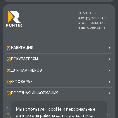
RUNTEC —
инструмент для
строительства
и авторемонта
НАВИГАЦИЯ
ПОКУПАТЕЛЯМ
ДЛЯ ПАРТНЁРОВ
О ТОВАРАХ
ПОЛЕЗНАЯ ИНФОРМАЦИЯ
Мы используем cookie и персональные
Вы соглашаетесь с условиями
политики
конфиденциальности
и
публичной оферты
каждый раз,
данные для работы сайта и аналитики.
оставляя свои данные в любой форме обратной связи