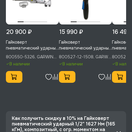
20 900 ₽
15 990 ₽
16 490
Гайковерт
Гайковерт
Гайковер
пневматический ударный
пневматический ударный,
пневмати
1" 2600 Нм (265 кГм),
усиленный, 1/2" 500 Нм
1/2" 1356 
800550-5326, GARWIN
800527-12-1508, GARWIN
800527-1
GARWIN PRO, 800550-
(51 кГм), угловой, с
усиленны
PRO
INDUSTRIAL
INDUSTRI
В наличии
В наличии
В налич
5326
повортным ударным
INDUSTRI
механизмом, GARWIN
1356
INDUSTRIAL, 800527-12-
1508
Как получить скидку в 10% на Гайковерт
пневматический ударный 1/2" 1627 Нм (165
кГм), композитный, с огр. моментом на