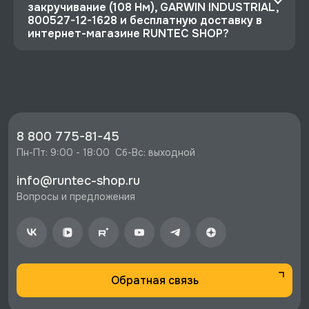
закручивание (108 Нм), GARWIN INDUSTRIAL,
800527-12-1628 и бесплатную доставку в
интернет-магазине RUNTEC SHOP?
⭐️ Зарегистрируйтесь на сайте и получите
скидку 10%
🔥 Цена Гайковерт пневматический ударный
1/2" 1627 Нм (165 кГм), композитный, с огр.
моментом на закручивание (108 Нм), GARWIN
8 800 775-81-45
INDUSTRIAL, 800527-12-1628 со скидкой -
Пн-Пт: 9:00 - 18:00  Сб-Вс: выходной
16191 руб.
info@runtec-shop.ru
⚡️ Бесплатная доставка в Москве, Санкт-
Вопросы и предложения
Петербурге и по РФ, если она меньше 10%
стоимости заказа.
♥️ Наличие товаров, Программа лояльности,
экспертная поддержка.
Обратная связь