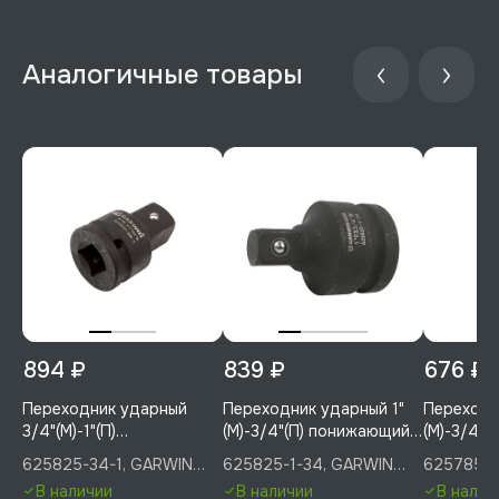
894 ₽
839 ₽
676 ₽
Переходник ударный
Переходник ударный 1"
Переходн
3/4"(М)-1"(П)
(М)-3/4"(П) понижающий,
(М)-3/4"(
повышающий, GARWIN
GARWIN PRO, 625825-1-
GARWIN P
625825-34-1, GARWIN
625825-1-34, GARWIN
625785-1
PRO, 625825-34-1
34
34
PRO
PRO
PRO
В наличии
В наличии
В налич