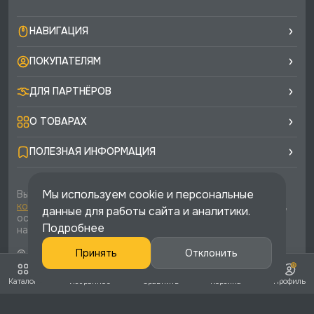
НАВИГАЦИЯ
ПОКУПАТЕЛЯМ
ДЛЯ ПАРТНЁРОВ
О ТОВАРАХ
ПОЛЕЗНАЯ ИНФОРМАЦИЯ
Мы используем cookie и персональные
Вы соглашаетесь с условиями
политики
конфиденциальности
и
публичной оферты
каждый раз,
данные для работы сайта и аналитики.
оставляя свои данные в любой форме обратной связи
Подробнее
на сайте runtec-shop.ru
© 2026 «Runtec», официальный интернет-магазин. Все
Принять
Отклонить
права защищены
Каталог
Избранное
Сравнить
Корзина
Профиль