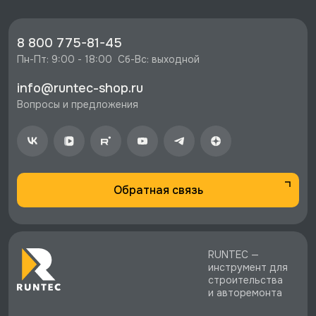
🔥 Цена Ограничитель крутящего момента 1/2"
180 мм 100Nm, Licota, AEB-T4010-HT со
скидкой - 1399 руб.
8 800 775-81-45
⚡️ Бесплатная доставка в Москве, Санкт-
Пн-Пт: 9:00 - 18:00  Сб-Вс: выходной
Петербурге и по РФ, если она меньше 10%
info@runtec-shop.ru
стоимости заказа.
Вопросы и предложения
♥️ Наличие товаров, Программа лояльности,
экспертная поддержка.
Обратная связь
RUNTEC —
инструмент для
строительства
и авторемонта