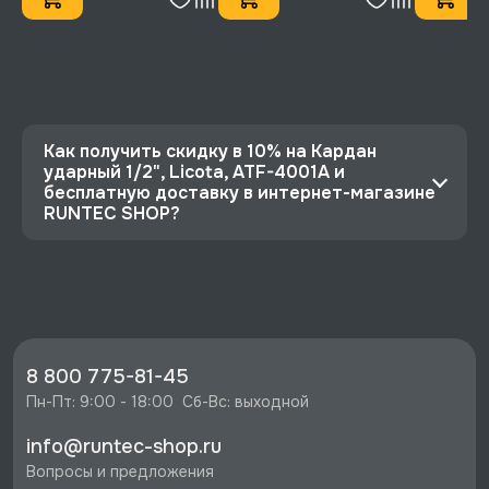
Как получить скидку в 10% на Кардан
ударный 1/2", Licota, ATF-4001A и
бесплатную доставку в интернет-магазине
RUNTEC SHOP?
⭐️ Зарегистрируйтесь на сайте и получите
скидку 10%
🔥 Цена Кардан ударный 1/2", Licota, ATF-
4001A со скидкой - 1269 руб.
⚡️ Бесплатная доставка в Москве, Санкт-
8 800 775-81-45
Петербурге и по РФ, если она меньше 10%
Пн-Пт: 9:00 - 18:00  Сб-Вс: выходной
стоимости заказа.
info@runtec-shop.ru
♥️ Наличие товаров, Программа лояльности,
Вопросы и предложения
экспертная поддержка.