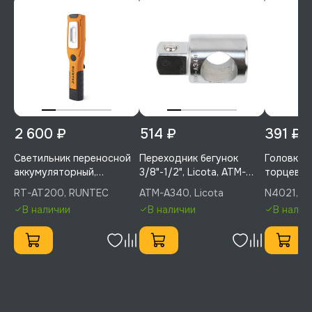
2 600 ₽
514 ₽
391 ₽
Светильник переносной
Переходник бегунок
Головка, 1
аккумуляторный,
3/8"-1/2", Licota, ATM-
торцевая,
RUNTEC, RT-AT200
A340
Licota, N
RT-AT200, RUNTEC
ATM-A340, Licota
N4021, Li
В наличии
В наличии
В налич