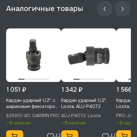
1 051 ₽
1 342 ₽
1 566 
Кардан ударный 1/2", с
Кардан ударный 1/2",
Кардан уд
шариковым фиксатором,
Licota, AUJ-P4072
Licota, 
GARWIN PRO, 625910-40
625910-40, GARWIN PRO
AUJ-P4072, Licota
PRO-J406
В наличии
В наличии
В налич