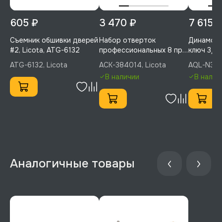
605 ₽
3 470 ₽
7 615 
Съемник обшивки дверей
Набор отверток
Динамоме
#2, Licota, ATG-6132
профессиональных 8 пр.
ключ 3/8"
в ложементе, Licota, ACK-
AQL-N30
ATG-6132, Licota
ACK-384014, Licota
AQL-N303
384014
В наличии
В налич