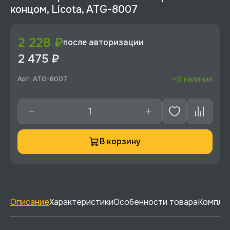
концом, Licota, ATG-8007
2 228 ₽
после авторизации
2 475 ₽
Арт: ATG-8007
В наличии
В корзину
Описание
Характеристики
Особенности товара
Комплек