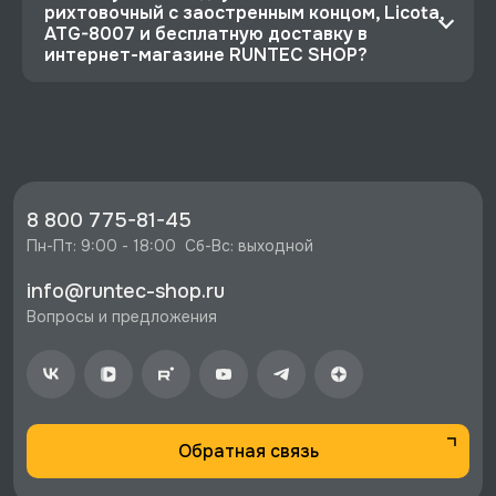
рихтовочный с заостренным концом, Licota,
ATG-8007 и бесплатную доставку в
интернет-магазине RUNTEC SHOP?
⭐️ Зарегистрируйтесь на сайте и получите
скидку 10%
🔥 Цена Молоток рихтовочный с заостренным
концом, Licota, ATG-8007 со скидкой - 2228
руб.
8 800 775-81-45
⚡️ Бесплатная доставка в Москве, Санкт-
Пн-Пт: 9:00 - 18:00  Сб-Вс: выходной
Петербурге и по РФ, если она меньше 10%
info@runtec-shop.ru
стоимости заказа.
Вопросы и предложения
♥️ Наличие товаров, Программа лояльности,
экспертная поддержка.
Обратная связь