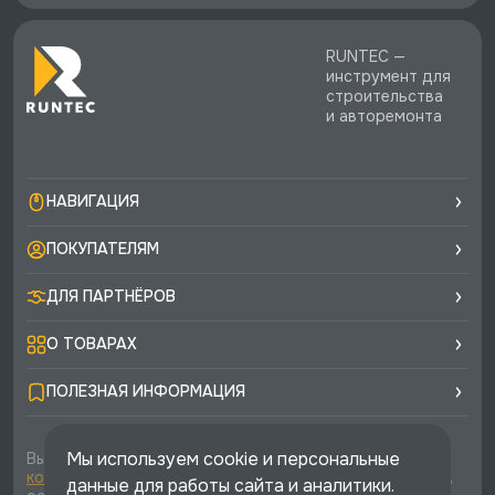
RUNTEC —
инструмент для
строительства
и авторемонта
НАВИГАЦИЯ
ПОКУПАТЕЛЯМ
ДЛЯ ПАРТНЁРОВ
О ТОВАРАХ
ПОЛЕЗНАЯ ИНФОРМАЦИЯ
Мы используем cookie и персональные
Вы соглашаетесь с условиями
политики
конфиденциальности
и
публичной оферты
каждый раз,
данные для работы сайта и аналитики.