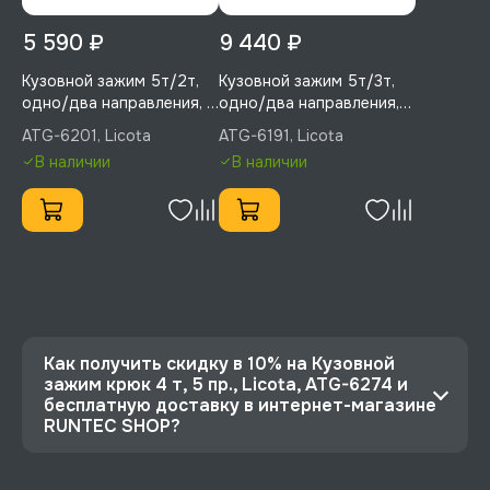
5 590 ₽
9 440 ₽
Кузовной зажим 5т/2т,
Кузовной зажим 5т/3т,
одно/два направления, с
одно/два направления,
узким захватом, Licota,
Licota, ATG-6191
ATG-6201, Licota
ATG-6191, Licota
ATG-6201
В наличии
В наличии
Как получить скидку в 10% на Кузовной
зажим крюк 4 т, 5 пр., Licota, ATG-6274 и
бесплатную доставку в интернет-магазине
RUNTEC SHOP?
⭐️ Зарегистрируйтесь на сайте и получите