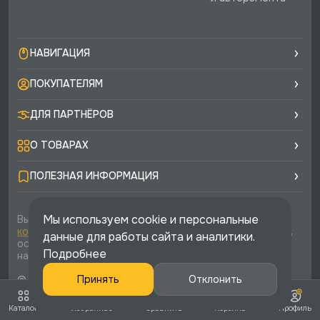
НАВИГАЦИЯ
ПОКУПАТЕЛЯМ
ДЛЯ ПАРТНЁРОВ
О ТОВАРАХ
ПОЛЕЗНАЯ ИНФОРМАЦИЯ
Мы используем cookie и персональные
Вы соглашаетесь с условиями
политики
конфиденциальности
и
публичной оферты
каждый раз,
данные для работы сайта и аналитики.
оставляя свои данные в любой форме обратной связи
Подробнее
на сайте runtec-shop.ru
© 2026 «Runtec», официальный интернет-магазин. Все
Принять
Отклонить
права защищены
Каталог
Избранное
Сравнить
Корзина
Профиль