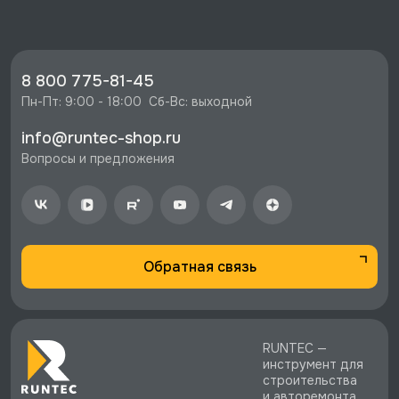
скидку 10%
🔥 Цена Кузовной зажим крюк 4 т, 5 пр., Licota,
ATG-6274 со скидкой - 23364 руб.
⚡️ Бесплатная доставка в Москве, Санкт-
8 800 775-81-45
Петербурге и по РФ, если она меньше 10%
Пн-Пт: 9:00 - 18:00  Сб-Вс: выходной
стоимости заказа.
info@runtec-shop.ru
♥️ Наличие товаров, Программа лояльности,
Вопросы и предложения
экспертная поддержка.
Обратная связь
RUNTEC —
инструмент для
строительства
и авторемонта