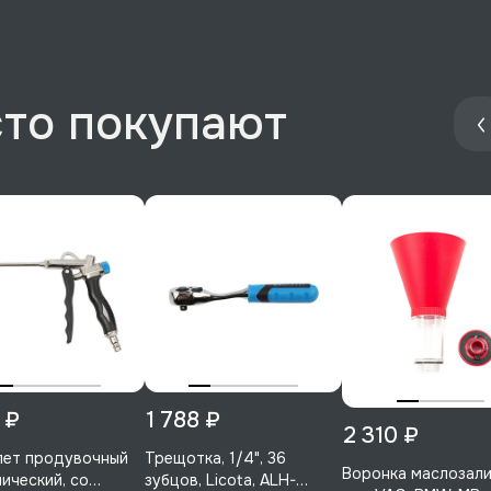
сто покупают
 ₽
1 788 ₽
2 310 ₽
лет продувочный
Трещотка, 1/4", 36
Воронка маслозал
ический, со
зубцов, Licota, ALH-