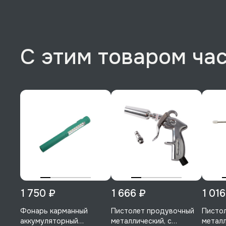
С этим товаром ча
1 750 ₽
1 666 ₽
1 016
Фонарь карманный
Пистолет продувочный
Писто
аккумуляторный
металлический, с
металл