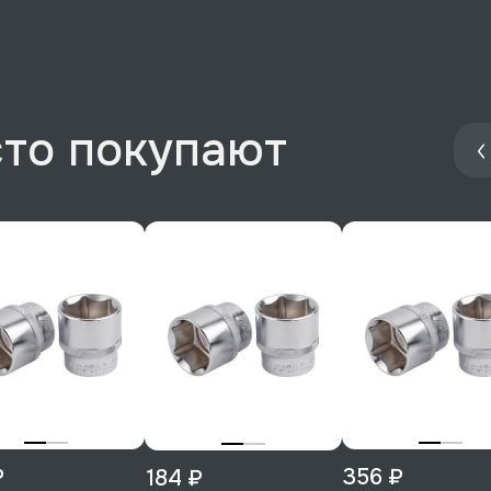
сто покупают
₽
356 ₽
184 ₽