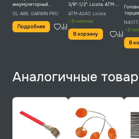
аккумуляторный
3/8"-1/2", Licota, ATM-
Головка
светодиодный, GARWIN
A340
торцев
GL-A86, GARWIN PRO
ATM-A340, Licota
PRO, GL-A86
Licota
В наличии
N4017,
Подробнее
В на
В корзину
В к