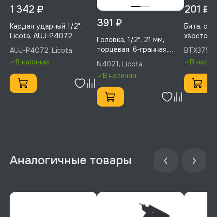
1 342 ₽
201 ₽
391 ₽
Кардан ударный 1/2",
Бита, с 
Licota, AUJ-P4072
хвостовик
Головка, 1/2", 21 мм,
75 мм, 1 ш
торцевая, 6-гранная,
AUJ-P4072, Licota
BTX37530,
BTX3753
Licota, N4021
В наличии
В налич
N4021, Licota
В наличии