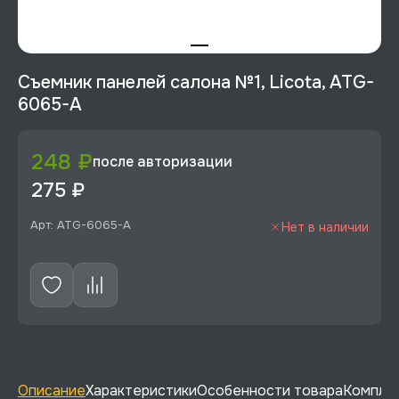
Съемник панелей салона №1, Licota, ATG-
6065-A
248 ₽
после авторизации
275 ₽
Арт: ATG-6065-A
Нет в наличии
Описание
Характеристики
Особенности товара
Комплек