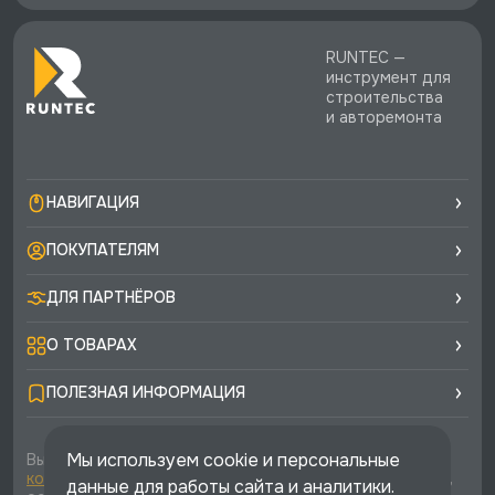
RUNTEC —
инструмент для
строительства
и авторемонта
НАВИГАЦИЯ
ПОКУПАТЕЛЯМ
ДЛЯ ПАРТНЁРОВ
О ТОВАРАХ
ПОЛЕЗНАЯ ИНФОРМАЦИЯ
Мы используем cookie и персональные
Вы соглашаетесь с условиями
политики
конфиденциальности
и
публичной оферты
каждый раз,
данные для работы сайта и аналитики.