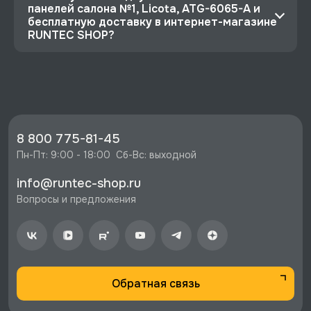
панелей салона №1, Licota, ATG-6065-A и
бесплатную доставку в интернет-магазине
RUNTEC SHOP?
⭐️ Зарегистрируйтесь на сайте и получите
скидку 10%
🔥 Цена Съемник панелей салона №1, Licota,
ATG-6065-A со скидкой - 248 руб.
⚡️ Бесплатная доставка в Москве, Санкт-
8 800 775-81-45
Петербурге и по РФ, если она меньше 10%
Пн-Пт: 9:00 - 18:00  Сб-Вс: выходной
стоимости заказа.
info@runtec-shop.ru
♥️ Наличие товаров, Программа лояльности,
Вопросы и предложения
экспертная поддержка.
Обратная связь