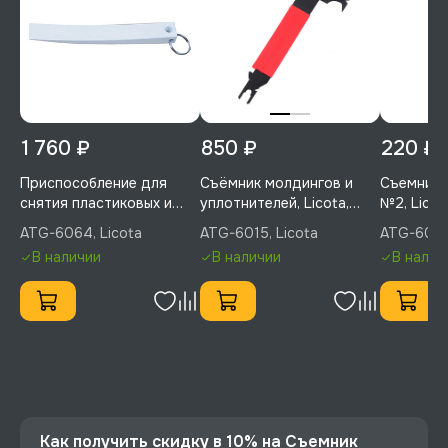
1 760 ₽
850 ₽
220 ₽
Приспособление для
Съёмник молдингов и
Съемник 
снятия пластиковых и
уплотнителей, Licota,
№2, Lico
деревянных панелей в
ATG-6015
ATG-6064, Licota
ATG-6015, Licota
ATG-6065-
салоне, Licota, ATG-6064
В наличии
В наличии
В налич
Как получить скидку в 10% на Съемник