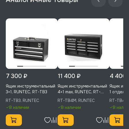
7 300 ₽
11 400 ₽
4 400 
Ящик инструментальный
Ящик инструментальный
Ящик инс
3+1, RUNTEC, RT-TB3
4+1 max, RUNTEC, RT-
1 отделен
TB4M
полка, 43
RT-TB3, RUNTEC
RT-TB4M, RUNTEC
RT-TB430
RUNTEC, 
В наличии
В наличии
В налич