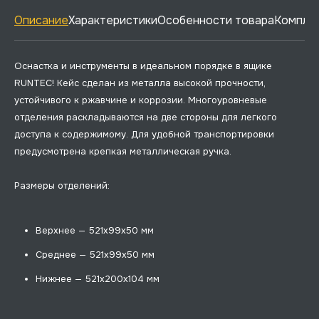
Описание
Характеристики
Особенности товара
Комплек
Оснастка и инструменты в идеальном порядке в ящике
RUNTEC! Кейс сделан из металла высокой прочности,
устойчивого к ржавчине и коррозии. Многоуровневые
отделения раскладываются на две стороны для легкого
доступа к содержимому. Для удобной транспортировки
предусмотрена крепкая металлическая ручка.
Размеры отделений:
Верхнее — 521х99х50 мм
Среднее — 521х99х50 мм
Нижнее — 521х200х104 мм