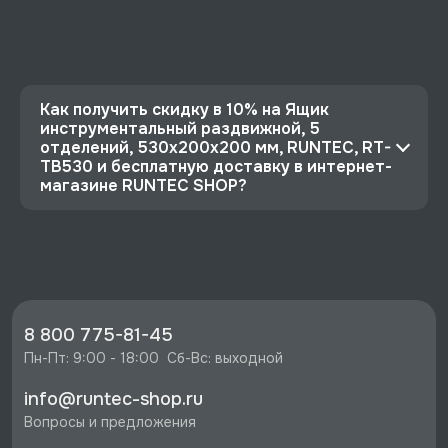
Как получить скидку в 10% на Ящик
инструментальный раздвижной, 5
отделений, 530x200x200 мм, RUNTEC, RT-
TB530 и бесплатную доставку в интернет-
магазине RUNTEC SHOP?
⭐️ Зарегистрируйтесь на сайте и получите
скидку 10%
🔥 Цена Ящик инструментальный раздвижной,
5 отделений, 530x200x200 мм, RUNTEC, RT-
TB530 со скидкой - 4491 руб.
8 800 775-81-45
⚡️ Бесплатная доставка в Москве, Санкт-
Пн-Пт: 9:00 - 18:00  Сб-Вс: выходной
Петербурге и по РФ, если она меньше 10%
info@runtec-shop.ru
стоимости заказа.
Вопросы и предложения
♥️ Наличие товаров, Программа лояльности,