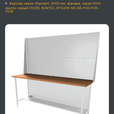
Верстак серии Standart, 2000 мм, фанера, экран 1000
светло-серый (7035), RUNTEC, RTS20F-NS-NS-P20-P20-
7035