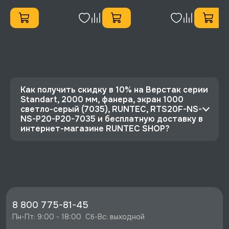
RTS16F-TS7-NS-P16-
RUNTEC, 
5005(7035)
NS-P16-5
Как получить скидку в 10% на Верстак серии
Standart, 2000 мм, фанера, экран 1000
светло-серый (7035), RUNTEC, RTS20F-NS-
NS-P20-P20-7035 и бесплатную доставку в
интернет-магазине RUNTEC SHOP?
⭐️ Зарегистрируйтесь на сайте и получите
скидку 10%
🔥 Цена Верстак серии Standart, 2000 мм,
фанера, экран 1000 светло-серый (7035),
RUNTEC, RTS20F-NS-NS-P20-P20-7035 со
8 800 775-81-45
скидкой - 40050 руб.
Пн-Пт: 9:00 - 18:00  Сб-Вс: выходной
⚡️ Бесплатная доставка в Москве, Санкт-