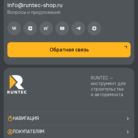
info@runtec-shop.ru
Петербурге и по РФ, если она меньше 10%
Вопросы и предложения
стоимости заказа.
♥️ Наличие товаров, Программа лояльности,
экспертная поддержка.
Обратная связь
RUNTEC —
инструмент для
строительства
и авторемонта
НАВИГАЦИЯ
ПОКУПАТЕЛЯМ