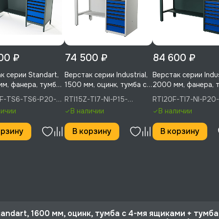
00 ₽
74 500 ₽
84 600 ₽
к серии Standart,
Верстак серии Industrial,
Верстак серии Indust
м, фанера, тумба
1500 мм, оцинк, тумба с
2000 мм, фанера, 
ящиками + тумба с
7-ю ящиками, экран 500,
с 7-ю ящиками, экр
F-TS6-TS6-P20-
RTI15Z-TI7-NI-P15-
RTI20F-TI7-NI-P20
иками, экран 500,
синий (светло-серый) RAL
500, синий RAL 50
 RUNTEC
5005(7035), RUNTEC
RUNTEC
личии
В наличии
В наличии
RAL 5005, RUNTEC,
5005 (7035), RUNTEC,
RUNTEC, RTI20F-TI7
F-TS6-TS6-P20-
RTI15Z-TI7-NI-P15-
P20-5005
орзину
В корзину
В корзину
5005(7035)
andart, 1600 мм, оцинк, тумба с 4-мя ящиками + тумба