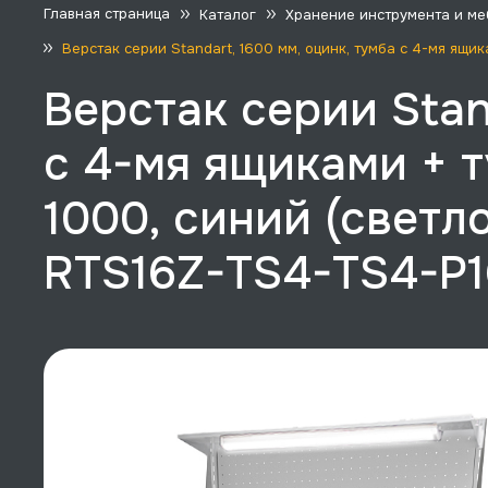
Главная страница
Каталог
Хранение инструмента и ме
Верстак серии Standart, 1600 мм, оцинк, тумба с 4-мя ящ
Верстак серии Stan
с 4-мя ящиками + т
1000, синий (светл
RTS16Z-TS4-TS4-P1