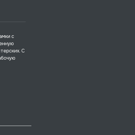
амки с
ленную
терских. С
абочую