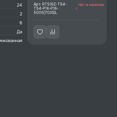
Арт: RTS16Z-TS4-
24
Нет в наличии
TS4-P16-P16-
5005(7035)L
2
8
Да
инкованная