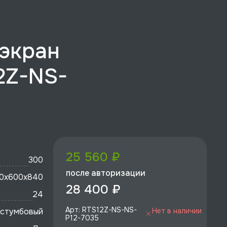
 экран
2Z-NS-
25 560 ₽
300
после авторизации
0x600х840
28 400 ₽
24
Арт: RTS12Z-NS-NS-
стумбовый
Нет в наличии
P12-7035