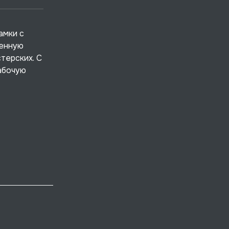
амки с
ленную
терских. С
абочую