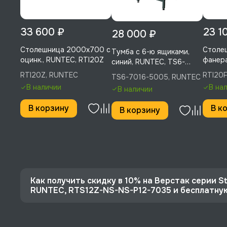
33 600 ₽
23 1
28 000 ₽
Столешница 2000х700 с
Столе
Тумба с 6-ю ящиками,
оцинк., RUNTEC, RTI20Z
фанера
синий, RUNTEC, TS6-
7016-5005
RTI20Z, RUNTEC
RTI20
TS6-7016-5005, RUNTEC
В наличии
В на
В наличии
В корзину
В к
В корзину
Как получить скидку в 10% на Верстак серии St
RUNTEC, RTS12Z-NS-NS-P12-7035 и бесплатну
⭐️ Зарегистрируйтесь на сайте и получите скидку
🔥 Цена Верстак серии Standart, 1200 мм, оцинк