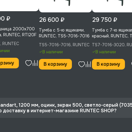
00 ₽
26 600 ₽
29 750 ₽
шница 2000х700
Тумба с 5-ю ящиками,
Тумба с 7-ю ящика
, RUNTEC, RTI20F
RUNTEC, TS5-7016-7016
красный, RUNTEC, 
7016-3020
F, RUNTEC
TS5-7016-7016, RUNTEC
TS7-7016-3020, R
личии
В наличии
В наличии
орзину
В корзину
В корзину
andart, 1200 мм, оцинк, экран 500, светло-серый (7035
ю доставку в интернет-магазине RUNTEC SHOP?
 10%
, экран 500, светло-серый (7035), RUNTEC, RTS12Z-NS-NS-