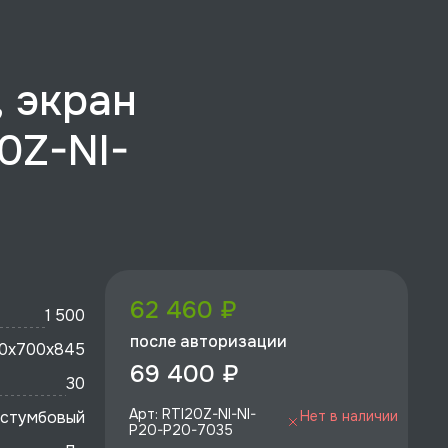
, экран
0Z-NI-
62 460 ₽
1 500
после авторизации
0x700х845
69 400 ₽
30
Арт: RTI20Z-NI-NI-
стумбовый
Нет в наличии
P20-P20-7035