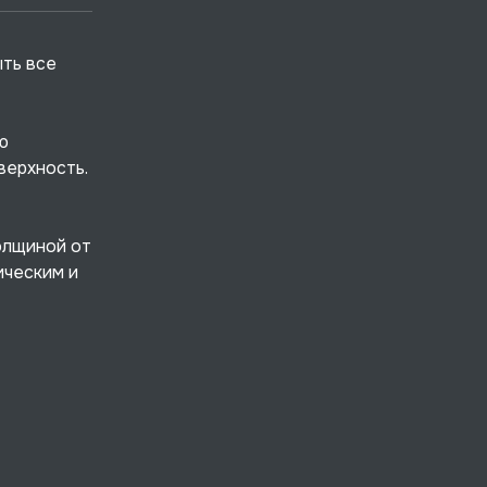
ыть все
ю
верхность.
олщиной от
ическим и