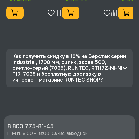
TS0-NS-3020
5005 (7035), RUNTEC,
5005 (70
RTS16F-TS7-NS-P16-
RTI15F-TI
5005(7035)
5005(703
Как получить скидку в 10% на Верстак серии
Industrial, 1700 мм, оцинк, экран 500,
светло-серый (7035), RUNTEC, RTI17Z-NI-NI-
P17-7035 и бесплатную доставку в
интернет-магазине RUNTEC SHOP?
⭐️ Зарегистрируйтесь на сайте и получите
скидку 10%
🔥 Цена Верстак серии Industrial, 1700 мм,
оцинк, экран 500, светло-серый (7035),
RUNTEC, RTI17Z-NI-NI-P17-7035 со скидкой -
8 800 775-81-45
49500 руб.
Пн-Пт: 9:00 - 18:00  Сб-Вс: выходной