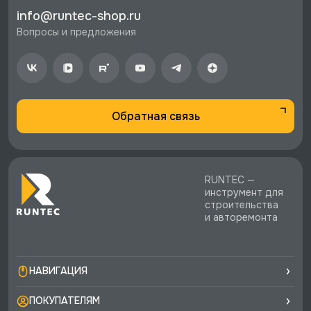
⚡️ Бесплатная доставка в Москве, Санкт-
info@runtec-shop.ru
Петербурге и по РФ, если она меньше 10%
Вопросы и предложения
стоимости заказа.
♥️ Наличие товаров, Программа лояльности,
экспертная поддержка.
Обратная связь
RUNTEC —
инструмент для
строительства
и авторемонта
НАВИГАЦИЯ
ПОКУПАТЕЛЯМ