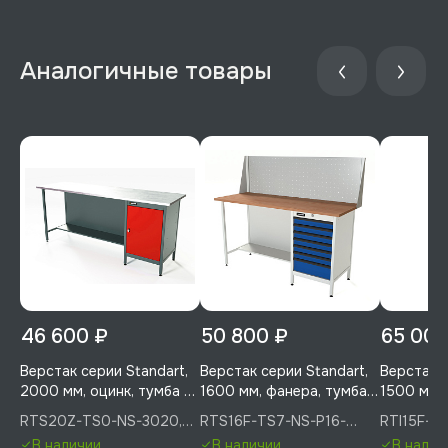
Аналогичные товары
46 600 ₽
50 800 ₽
65 000
Верстак серии Standart,
Верстак серии Standart,
Верстак се
2000 мм, оцинк, тумба с
1600 мм, фанера, тумба с
1500 мм, 
дверью, красный RAL
7-ю ящиками, экран 500,
6-ю ящик
RTS20Z-TS0-NS-3020,
RTS16F-TS7-NS-P16-
RTI15F-TI
3020, RUNTEC, RTS20Z-
синий (светло-серый) RAL
синий (св
RUNTEC
5005(7035), RUNTEC
5005(703
В наличии
В наличии
В налич