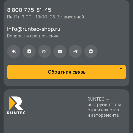
фанера, экран 500, светло-серый (7035),
RUNTEC, RTI15F-NI-NI-P15-7035 со скидкой -
8 800 775-81-45
31410 руб.
Пн-Пт: 9:00 - 18:00  Сб-Вс: выходной
⚡️ Бесплатная доставка в Москве, Санкт-
info@runtec-shop.ru
Петербурге и по РФ, если она меньше 10%
Вопросы и предложения
стоимости заказа.
♥️ Наличие товаров, Программа лояльности,
экспертная поддержка.
Обратная связь
RUNTEC —
инструмент для
строительства
и авторемонта