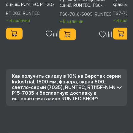
оцинк., RUNTEC, RTI20Z
красный,
синий, RUNTEC, TS6-
7016-30
7016-5005
RTI20Z, RUNTEC
TS7-7016
TS6-7016-5005, RUNTEC
В наличии
В налич
В наличии
Как получить скидку в 10% на Верстак серии
Industrial, 1500 мм, фанера, экран 500,
светло-серый (7035), RUNTEC, RTI15F-NI-NI-
P15-7035 и бесплатную доставку в
интернет-магазине RUNTEC SHOP?
⭐️ Зарегистрируйтесь на сайте и получите
скидку 10%
🔥 Цена Верстак серии Industrial, 1500 мм,