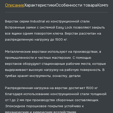
Описание
Характеристики
Особенности товара
Комплек
Верстак серии Industrial из конструкционной стали.
Встроенные замки с системой Easy Lock позволяют закрыть
все ящики одним поворотом ключа. Верстак рассчитан на
распределенную нагрузку до 1500 кг.
Металлические верстаки используют на производствах, в
промышленности и частных мастерских. С помощью
верстаков оборудуют стационарные рабочие места, которые
выдерживают высокую нагрузку на рабочую поверхность. В
тумбах хранят инструменты, оснастку, детали.
Распределенная нагрузка на верстак достигает 1500 кг
благодаря использованию конструкционной стали толщиной
от 1 до 2 мм при производстве сборочных составляющих.
Эпоксидное порошковое покрытие устойчиво к
механическим и химическим воздействиям.