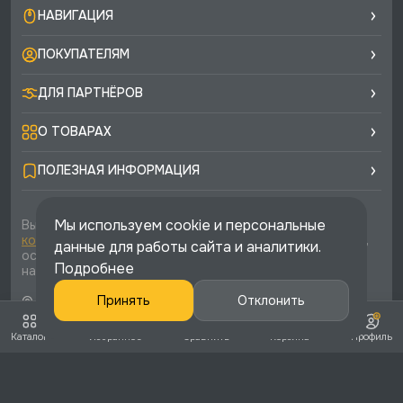
НАВИГАЦИЯ
ПОКУПАТЕЛЯМ
ДЛЯ ПАРТНЁРОВ
О ТОВАРАХ
ПОЛЕЗНАЯ ИНФОРМАЦИЯ
Мы используем cookie и персональные
Вы соглашаетесь с условиями
политики
конфиденциальности
и
публичной оферты
каждый раз,
данные для работы сайта и аналитики.
оставляя свои данные в любой форме обратной связи
Подробнее
на сайте runtec-shop.ru
© 2026 «Runtec», официальный интернет-магазин. Все
Принять
Отклонить
права защищены
Каталог
Избранное
Сравнить
Корзина
Профиль