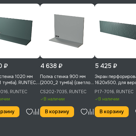
0 ₽
4 638 ₽
5 425 ₽
стенка 1020 мм
Полка стенка 900 мм
Экран перфориров
1 тумба), RUNTEC,
(2000_2 тумба) (светло-
1620х500, для вер
7016
серый), RUNTEC, CS202-
1700, RUNTEC, P17
7016, RUNTEC
CS202-7035, RUNTEC
P17-7016, RUNTEC
7035
личии
В наличии
В наличии
орзину
В корзину
В корзину