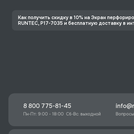
Как получить скидку в 10% на Экран перфориро
RUNTEC, P17-7035 и бесплатную доставку в 
⭐️ Зарегистрируйтесь на сайте и получите скидку
🔥 Цена Экран перфорированный 1620х500, для ве
4883 руб.
⚡️ Бесплатная доставка в Москве, Санкт-Петербу
♥️ Наличие товаров, Программа лояльности, эксп
8 800 775-81-45
info@r
Пн-Пт: 9:00 - 18:00  Сб-Вс: выходной
Вопросы