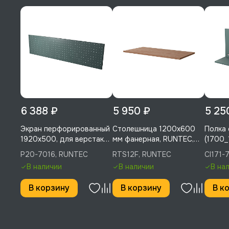
6 388 ₽
5 950 ₽
5 25
Экран перфорированный
Столешница 1200х600
Полка 
1920х500, для верстака
мм фанерная, RUNTEC,
(1700_
2000 мм, RUNTEC, P20-
RTS12F
CI171-
P20-7016, RUNTEC
RTS12F, RUNTEC
CI171-
7016
В наличии
В наличии
В на
В корзину
В корзину
В к