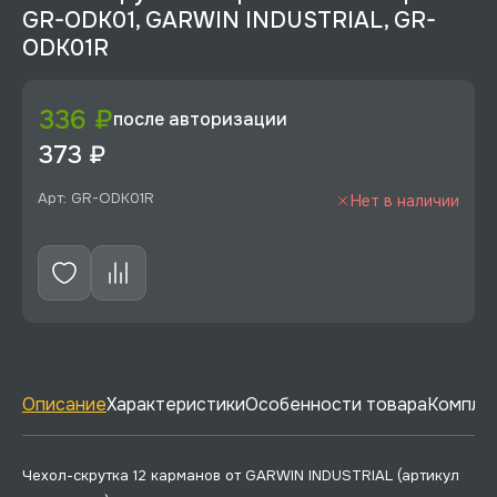
GR-ODK01, GARWIN INDUSTRIAL, GR-
ODK01R
336 ₽
после авторизации
373 ₽
Арт: GR-ODK01R
Нет в наличии
Описание
Характеристики
Особенности товара
Комплек
Чехол-скрутка 12 карманов от GARWIN INDUSTRIAL (артикул