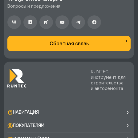
стоимости заказа.
Вопросы и предложения
♥️ Наличие товаров, Программа лояльности,
экспертная поддержка.
Обратная связь
RUNTEC —
инструмент для
строительства
и авторемонта
НАВИГАЦИЯ
ПОКУПАТЕЛЯМ