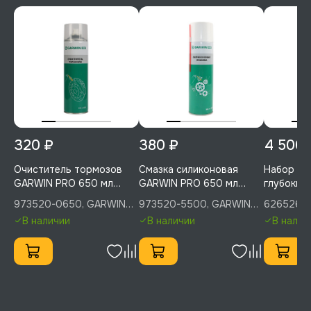
320 ₽
380 ₽
4 500 
Очиститель тормозов
Смазка силиконовая
Набор уд
GARWIN PRO 650 мл
GARWIN PRO 650 мл
глубоких 
(500), 973520-0650
(500), 973520-5500
10-32 мм
973520-0650, GARWIN
973520-5500, GARWIN
626526-1
кейсе, G
PRO
PRO
В наличии
В наличии
В налич
626526-1