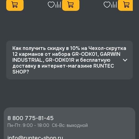
Как получить скидку в 10% на Чехол-скрутка
12 карманов от набора GR-ODK01, GARWIN
INDUSTRIAL, GR-ODK01R и бесплатную
доставку в интернет-магазине RUNTEC
SHOP?
⭐️ Зарегистрируйтесь на сайте и получите
скидку 10%
🔥 Цена Чехол-скрутка 12 карманов от набора
GR-ODK01, GARWIN INDUSTRIAL, GR-ODK01R
со скидкой - 336 руб.
8 800 775-81-45
⚡️ Бесплатная доставка в Москве, Санкт-
Пн-Пт: 9:00 - 18:00  Сб-Вс: выходной
Петербурге и по РФ, если она меньше 10%
info@runtec-shop.ru