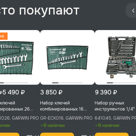
сто покупают
ия
5 490 ₽
3 850 ₽
9 390 ₽
 ₽
 ключей
Набор ключей
Набор ручных
нированных 26
комбинированных 16
инструментов 1/4" 
тов 6-32 мм,
предметов 6-24 мм,
6 гр. 89 предметов
K026, GARWIN PRO
GR-ECK016, GARWIN PRO
641045, GARWIN P
N PRO, GR-ECK026
GARWIN PRO, GR-ECK016
GARWIN PRO, 6410
личии
В наличии
В наличии