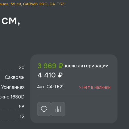
манов, 55 см, GARWIN PRO, GA-TB21
 см,
3 969 ₽
после авторизации
20
4 410 ₽
Саквояж
Усиленная
Арт: GA-TB21
Нет в наличии
окно 1680D
58
12