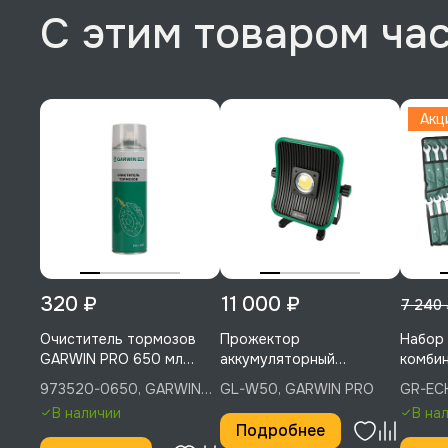
С этим товаром ча
Акц
320 ₽
11 000 ₽
7 240
Очиститель тормозов
Прожектор
Набор
GARWIN PRO 650 мл
аккумуляторный
комби
(500), 973520-0650
светодиодный 50 Вт,
предме
973520-0650, GARWIN
GL-W50, GARWIN PRO
GR-EC
GARWIN PRO, GL-W50
GARWI
PRO
В наличии
В на
Подробнее