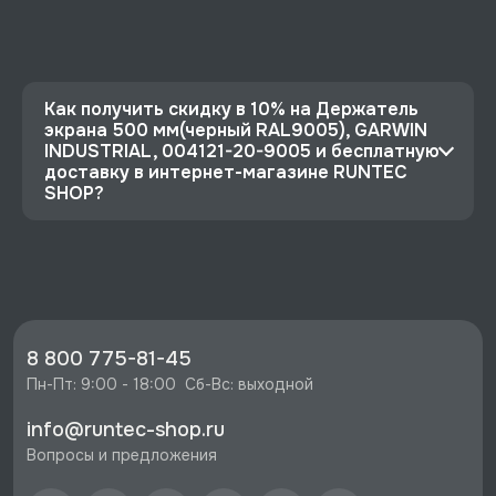
Как получить скидку в 10% на Держатель
экрана 500 мм(черный RAL9005), GARWIN
INDUSTRIAL, 004121-20-9005 и бесплатную
доставку в интернет-магазине RUNTEC
SHOP?
⭐️ Зарегистрируйтесь на сайте и получите
скидку 10%
🔥 Цена Держатель экрана 500 мм(черный
RAL9005), GARWIN INDUSTRIAL, 004121-20-
9005 со скидкой - 864 руб.
8 800 775-81-45
⚡️ Бесплатная доставка в Москве, Санкт-
Пн-Пт: 9:00 - 18:00  Сб-Вс: выходной
Петербурге и по РФ, если она меньше 10%
info@runtec-shop.ru
стоимости заказа.
Вопросы и предложения
♥️ Наличие товаров, Программа лояльности,