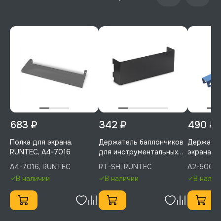
683 ₽
342 ₽
490 ₽
Полка для экрана,
Держатель баллончиков
Держател
RUNTEC, A4-7016
для инструментальных
экрана, с
телег (серый RAL7016),
A2-5005
A4-7016, RUNTEC
RT-SH, RUNTEC
A2-5005,
RUNTEC, RT-SH
В наличии
В наличии
В налич