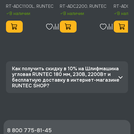
1100Вт, RT-ADC1100L
2200Вт, RT-ADC2200
125 мм, 2
RT-ADC1100L, RUNTEC
RT-ADC2200, RUNTEC
RT-ADC1
RT-ADC1
В наличии
В наличии
В налич
Как получить скидку в 10% на Шлифмашина
угловая RUNTEC 180 мм, 230В, 2200Вт и
бесплатную доставку в интернет-магазине
RUNTEC SHOP?
⭐️ Зарегистрируйтесь на сайте и получите
скидку 10%
🔥 Цена Шлифмашина угловая RUNTEC 180 мм,
230В, 2200Вт со скидкой - 12420 руб.
⚡️ Бесплатная доставка в Москве, Санкт-
8 800 775-81-45