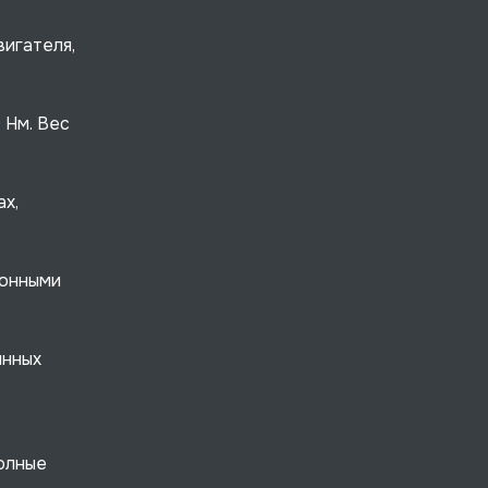
вигателя,
 Нм. Вес
х,
ионными
янных
полные