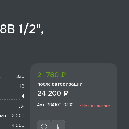
В 1/2",
21 780 ₽
:
330
после авторизации
18
24 200 ₽
4
Арт: PBA102-0330
да
Нет в наличии
ин :
3 200
4 000