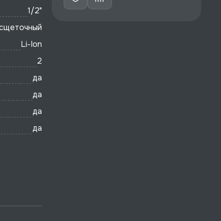
1/2"
сщеточный
Li-Ion
2
да
да
да
да