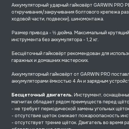
Аккумуляторный ударный гайковёрт GARWIN PRO PB
откручивания/закручивания болтового крепежа раз
ходовой части, подвески), шиномонтажа.
Размер привода - ½ дюйма. Максимальный крутящий 
инструмента без аккумулятора - 1,2 кг.
Бесщёточный гайковёрт рекомендован для использо
гаражных и домашних мастерских.
Аккумуляторный гайковёрт от GARWIN PRO поставл
аккумуляторами ёмкостью 4 Ач и зарядным устройс
Бесщеточный двигатель.
Инструмент, оснащённый
магнитах обладает рядом преимуществ перед щёт
- не требует периодической замены угольных щёток
- отсутствие щеток снижает пожароопасность инстр
- отсутствует трение щёток. Двигатель во время р