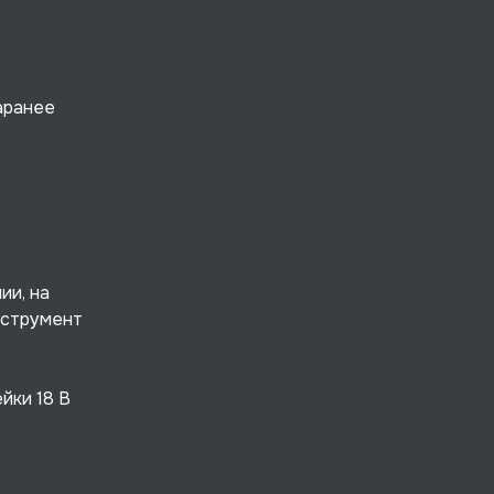
аранее
ии, на
нструмент
йки 18 В