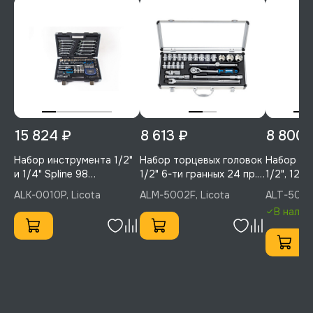
15 824 ₽
8 613 ₽
8 800 
Набор инструмента 1/2"
Набор торцевых головок
Набор то
и 1/4" Spline 98
1/2" 6-ти гранных 24 пр.,
1/2", 12-т
предметов, Licota, ALK-
10-32 мм, Licota, ALM-
пр., 5/16 -
ALK-0010P, Licota
ALM-5002F, Licota
ALT-5002
0010P
5002F
ALT-500
В налич