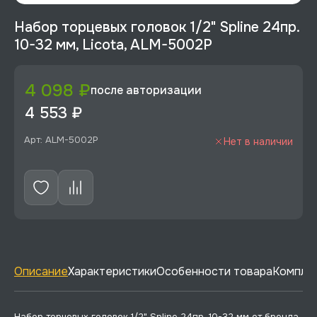
Набор торцевых головок 1/2" Spline 24пр.
10-32 мм, Licota, ALM-5002P
4 098 ₽
после авторизации
4 553 ₽
Арт: ALM-5002P
Нет в наличии
Описание
Характеристики
Особенности товара
Комплек
Набор торцевых головок 1/2" Spline 24пр. 10-32 мм от бренда