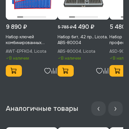
9 890 ₽
4 490 ₽
5 480 
5 785 ₽
Набор ключей
Набор бит, 42 пр., Licota,
Набор от
комбинированных
ABS-80004
професси
текстурных 14пр. 8-24
Licota, 
AWT-EPFK04, Licota
ABS-80004, Licota
ASD-900K
мм Spline, Licota, AWT-
В наличии
В наличии
В налич
EPFK04