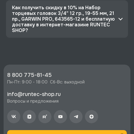
Как получить скидку в 10% на Набор
торцевых головок 3/4" 12 гр., 19-55 мм, 21
пр., GARWIN PRO, 643565-12 и бесплатную
доставку в интернет-магазине RUNTEC
SHOP?
⭐️ Зарегистрируйтесь на сайте и получите
скидку 10%
🔥 Цена Набор торцевых головок 3/4" 12 гр.,
19-55 мм, 21 пр., GARWIN PRO, 643565-12 со
скидкой - 21220 руб.
8 800 775-81-45
⚡️ Бесплатная доставка в Москве, Санкт-
Пн-Пт: 9:00 - 18:00  Сб-Вс: выходной
Петербурге и по РФ, если она меньше 10%
info@runtec-shop.ru
стоимости заказа.
Вопросы и предложения
♥️ Наличие товаров, Программа лояльности,
экспертная поддержка.